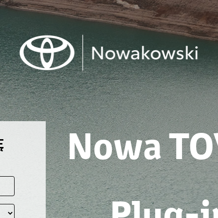
Nowa TO
Ę
Plug-i