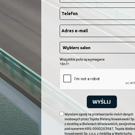
Wszystkie pola są wymagane
<br/>
WYŚLIJ
Wyrażam zgodę na przetwarzanie moich danych
osobowych przez Toyota Bielany Nowakowski Sp. 
z siedzibą w Bielanach Wrocławskich, zarejestr
pod numerem KRS: 0000203687, Toyota Wałbrz
Nowakowski Sp. z o.o. z siedzibą w Wałbrzychu,