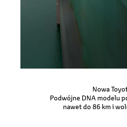
Nowa Toyota
Podwójne DNA modelu pozw
nawet do 86 km i wol