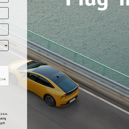
z o.o.
owaną
ych