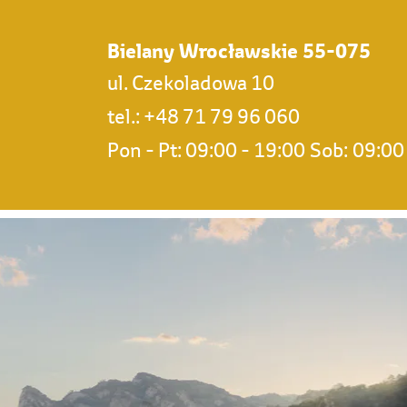
Bielany Wrocławskie
55-075
ul. Czekoladowa 10
tel.: +48 71 79 96 060
Pon - Pt: 09:00 - 19:00
Sob:
09:00