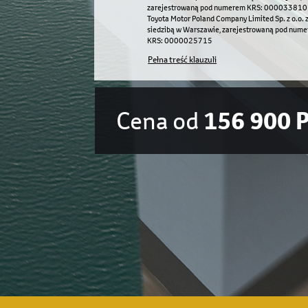
zarejestrowaną pod numerem KRS: 000033810
Toyota Motor Poland Company Limited Sp. z o.o. 
siedzibą w Warszawie, zarejestrowaną pod num
KRS: 0000025715
Pełna treść klauzuli
Cena od
156 900 