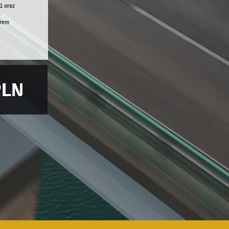
1 oraz
z
erem
PLN